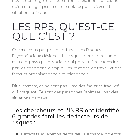
travail qui les génèrent et, surtout, 5 exemples d’actions
qu’un manager peut mettre en place pour prévenir les
situations à risque.
LES RPS, QU’EST-CE
QUE C’EST ?
Commençons par poser les bases: les Risques
PsychoSociaux désignent les risques pour notre santé
mentale, physique et sociale, qui peuvent être engendrés
par les conditions d'emploi, les relations de travail et des
facteurs organisationnels et relationnels.
Dit autrement, ce ne sont pas juste des "salariés fragiles"
qui craquent. Ce sont des personnes “abîmées” par des
situations de travail.
Les chercheurs et l'INRS ont identifié
6 grandes familles de facteurs de
risques :
L'intensité et le temps de travail : surcharge, objectifs