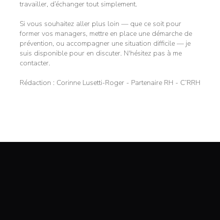
travailler, d’échanger tout simplement.
Si vous souhaitez aller plus loin — que ce soit pour
former vos managers, mettre en place une démarche de
prévention, ou accompagner une situation difficile — je
suis disponible pour en discuter. N'hésitez pas à me
contacter.
Rédaction : Corinne Lusetti-Roger - Partenaire RH - C’RRH