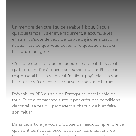
Un membre de votre équipe semble à bout. Depuis
quelque temps, il s'énerve facilement, il accumule les
erreurs, il s'isole de l'équipe. Est-ce déjà une situation à
risque ? Est-ce que vous devez faire quelque chose en
tant que manager ?
C'est une question que beaucoup se posent. Ils savent
qu'ils ont un rôle à jouer, sans savoir où s'arrêtent leurs
responsabilités. Ils se disent “ni RH ni psy”. Mais ils sont
les premiers à observer ce qui se passe sur le terrain.
Prévenir les RPS au sein de l’entreprise, c’est le rôle de
tous. Et cela commence surtout par créer des conditions
de travail saines qui permettent à chacun de bien faire
son métier.
Dans cet article, je vous propose de mieux comprendre ce
que sont les risques psychosociaux, les situations de