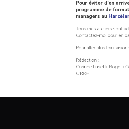
Pour éviter d'en arriv
programme de formatio
managers au
Harcèle
Tous mes ateliers sont ad
Contactez-moi pour en par
Pour aller plus loin, visio
Rédaction :
Corinne Lusetti-Roger / 
C’RRH