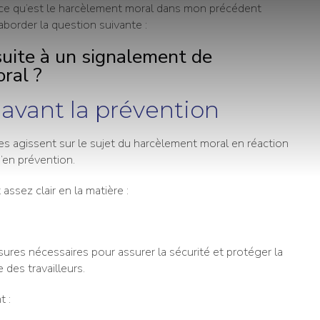
ce qu’est le harcèlement moral dans mon précédent
’aborder la question suivante :
uite à un signalement de
ral ?
 avant la prévention
 agissent sur le sujet du harcèlement moral en réaction
’en prévention.
 assez clair en la matière :
ures nécessaires pour assurer la sécurité et protéger la
des travailleurs.
 :