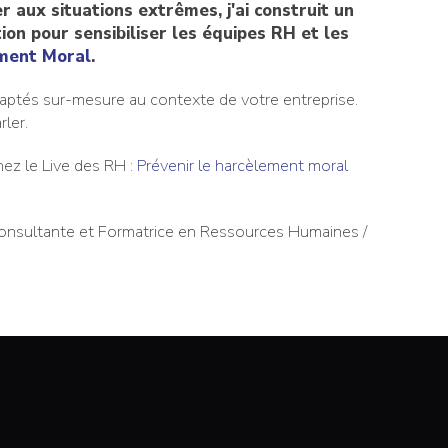
er aux situations extrêmes, j'ai construit un
n pour sensibiliser les équipes RH et les
ment Moral
.
aptés sur-mesure au contexte de votre entreprise.
ler.
nnez le Live des RH :
Prévenir le harcèlement moral
Consultante et Formatrice en Ressources Humaines /