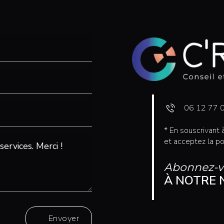
06 12 77 
* En souscrivant
et acceptez la po
Abonnez-v
À NOTRE 
Envoyer