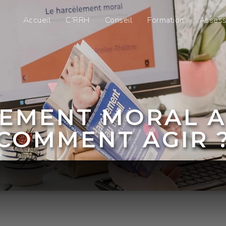
Accueil
C'RRH
Conseil
Formation
Asses
EMENT MORAL A
COMMENT AGIR 