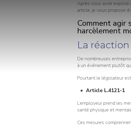
Après vous avoir exposé 
article, je vous propose d
Comment agir s
harcèlement mo
La réaction
De nombreuses entreprises
à un événement plutôt qu
Pourtant le législateur est
Article L.4121-1
L’employeur prend les mes
santé physique et mentale 
Ces mesures comprennent