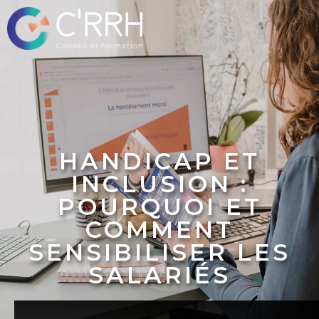
HANDICAP ET
INCLUSION :
POURQUOI ET
COMMENT
SENSIBILISER LES
SALARIÉS