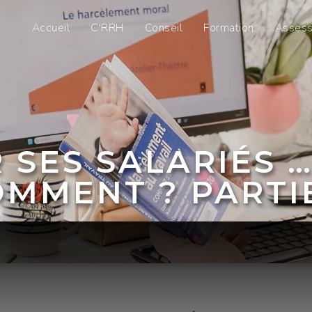
Accueil
C'RRH
Conseil
Formation
Asses
R SES SALARIÉS …
MMENT ? PARTI