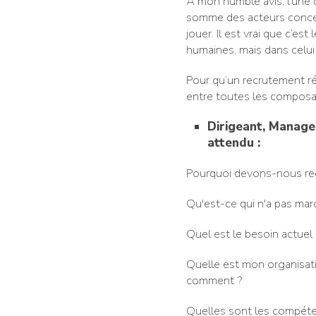
A mon humble avis, l’une 
somme des acteurs concern
jouer. Il est vrai que c’e
humaines, mais dans celu
Pour qu’un recrutement réu
entre toutes les composan
Dirigeant, Manager
attendu :
Pourquoi devons-nous rec
Qu'est-ce qui n'a pas mar
Quel est le besoin actuel e
Quelle est mon organisation
comment ?
Quelles sont les compéte