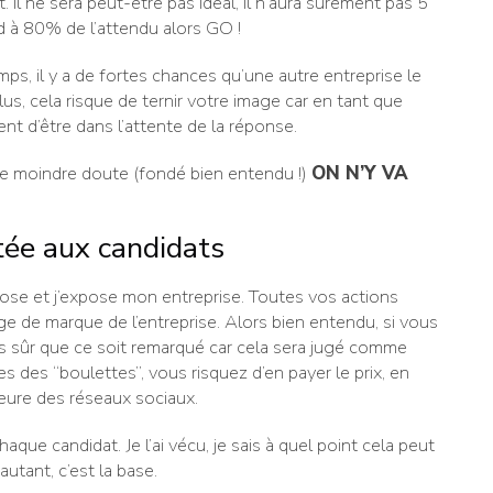
. Il ne sera peut-être pas idéal, il n’aura sûrement pas 5
d à 80% de l’attendu alors GO !
ps, il y a de fortes chances qu’une autre entreprise le
us, cela risque de ternir votre image car en tant que
ent d’être dans l’attente de la réponse.
 le moindre doute (fondé bien entendu !)
ON N’Y VA
tée aux candidats
pose et j’expose mon entreprise. Toutes vos actions
ge de marque de l’entreprise. Alors bien entendu, si vous
 pas sûr que ce soit remarqué car cela sera jugé comme
es des “boulettes”, vous risquez d’en payer le prix, en
’heure des réseaux sociaux.
que candidat. Je l’ai vécu, je sais à quel point cela peut
utant, c’est la base.