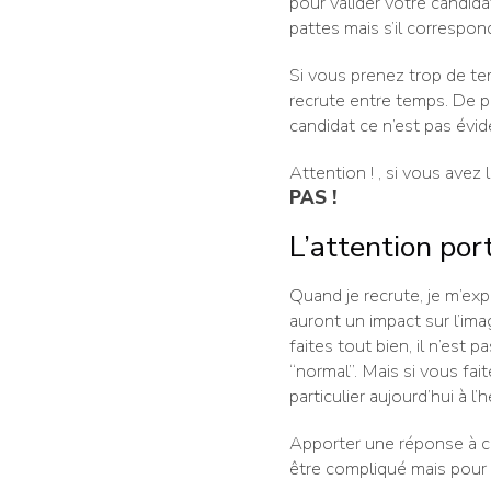
pour valider votre candidat
pattes mais s’il correspon
Si vous prenez trop de tem
recrute entre temps. De pl
candidat ce n’est pas évid
Attention ! , si vous avez
PAS !
L’attention por
Quand je recrute, je m’ex
auront un impact sur l’ima
faites tout bien, il n’est
“normal”. Mais si vous fait
particulier aujourd’hui à l
Apporter une réponse à cha
être compliqué mais pour a