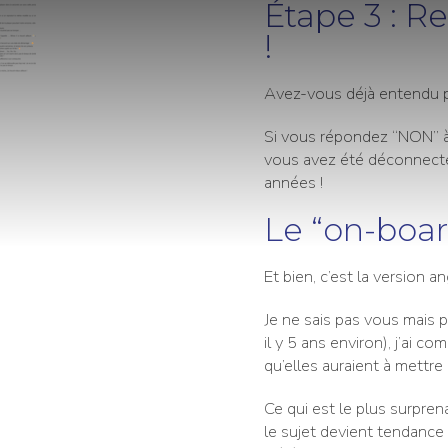
Étape 3 : Re
!
Avez-vous déjà entendu p
Si vous répondez “NON” à 
vous avez été déconnecté
années !
Le “on-boar
Et bien, c’est la version a
Je ne sais pas vous mais 
il y 5 ans environ), j’ai c
qu’elles auraient à mettre
Ce qui est le plus surpren
le sujet devient tendance