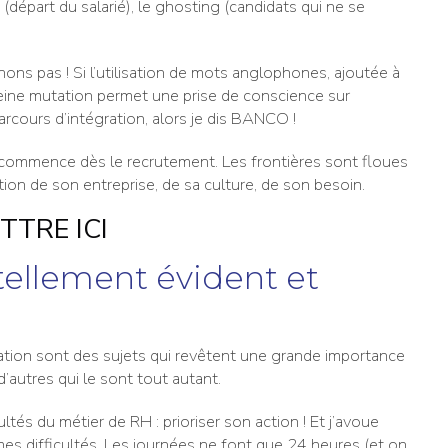
ng (départ du salarié), le ghosting (candidats qui ne se
ons pas ! Si l’utilisation de mots anglophones, ajoutée à
eine mutation permet une prise de conscience sur
arcours d’intégration, alors je dis BANCO !
 commence dès le recrutement. Les frontières sont floues
ion de son entreprise, de sa culture, de son besoin.
TTRE ICI
 tellement évident et
ration sont des sujets qui revêtent une grande importance
’autres qui le sont tout autant.
cultés du métier de RH : prioriser son action ! Et j’avoue
 mes difficultés. Les journées ne font que 24 heures (et on