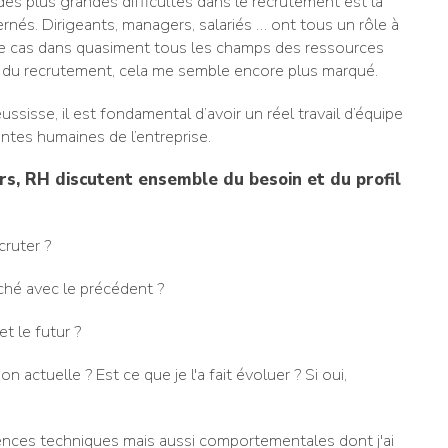
des plus grandes difficultés dans le recrutement est la
és. Dirigeants, managers, salariés … ont tous un rôle à
st le cas dans quasiment tous les champs des ressources
i du recrutement, cela me semble encore plus marqué.
ssisse, il est fondamental d’avoir un réel travail d’équipe
tes humaines de l’entreprise.
s, RH discutent ensemble du besoin et du profil
ruter ?
ché avec le précédent ?
t le futur ?
 actuelle ? Est ce que je l'a fait évoluer ? Si oui,
nces techniques mais aussi comportementales dont j'ai