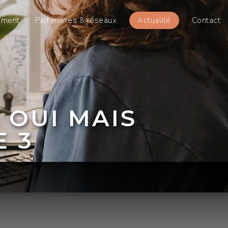
sment
Partenaires & réseaux
Actualité
Contact
 OUI MAIS
E 3