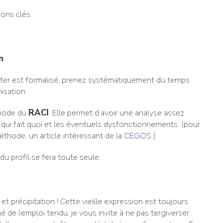
ions clés.
n
uter est formalisé, prenez systématiquement du temps
isation.
éthode du
RACI
. Elle permet d’avoir une analyse assez
 qui fait quoi et les éventuels dysfonctionnements. (pour
éthode, un article intéressant de la
CEGOS
)
n du profil se fera toute seule.
t précipitation ! Cette vieille expression est toujours
é de l’emploi tendu, je vous invite à ne pas tergiverser