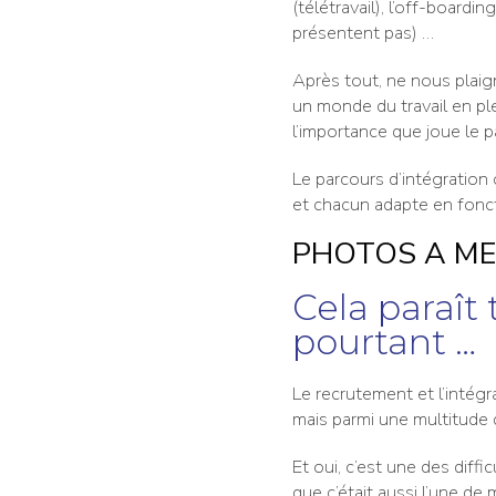
(télétravail), l’off-boardi
présentent pas) …
Après tout, ne nous plaign
un monde du travail en pl
l’importance que joue le p
Le parcours d’intégration
et chacun adapte en fonct
PHOTOS A ME
Cela paraît
pourtant …
Le recrutement et l’intég
mais parmi une multitude d
Et oui, c’est une des diffi
que c’était aussi l’une de