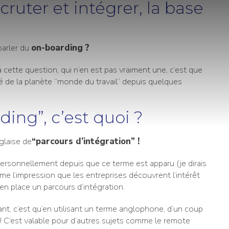
cruter et intégrer, la base
arler du
on-boarding ?
cette question, qui n’en est pas vraiment une, c’est que
 de la planète “monde du travail” depuis quelques
ding”, c’est quoi ?
nglaise de
“parcours d’intégration” !
personnellement depuis que ce terme est apparu (je dirais
omme l’impression que les entreprises découvrent l’intérêt
 en place un parcours d’intégration.
ant, c’est qu’en utilisant un terme anglophone, d’un coup
 ! C’est valable pour d’autres sujets comme le remote